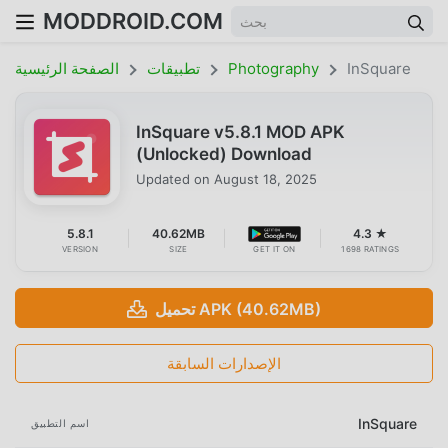
MODDROID.COM
InSquare
Photography
تطبيقات
الصفحة الرئيسية
InSquare v5.8.1 MOD APK
(Unlocked) Download
Updated on
August 18, 2025
5.8.1
40.62MB
4.3 ★
VERSION
SIZE
GET IT ON
1698 RATINGS
تحميل APK (40.62MB)
الإصدارات السابقة
InSquare
اسم التطبيق