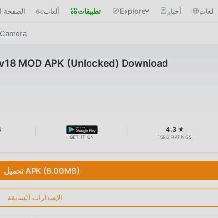
لغات
أخبار
Explore
تطبيقات
ألعاب
الصفحة ال
 Camera
v18 MOD APK (Unlocked) Download
B
4.3 ★
GET IT ON
1698 RATINGS
تحميل APK (6.00MB)
الإصدارات السابقة