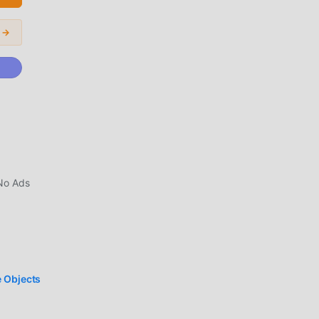
المودات الشائعة 
التعديل GPS Map Camera 18 بنقرة واحدة ، ثم استمتع بالرا
التح
بتنزيل
No Ads
 Objects