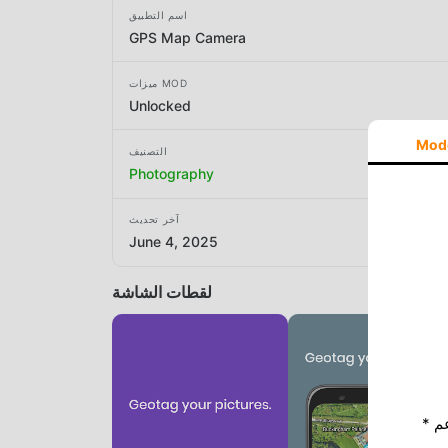
اسم التطبيق
GPS Map Camera
ميزات MOD
Unlocked
Mod
التصنيف
Photography
آخر تحديث
June 4, 2025
لقطات الشاشة
* إذا كنت ترغب في دعم Moddroid ، فالرجاء دعمنا عن طريق إيقاف تشغيل مانع