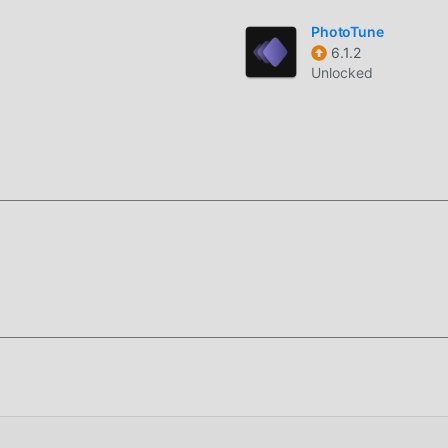
PhotoTune
6.1.2
Unlocked