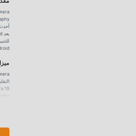
مقدمة AMERA
oddroid
ميزا
وقم بت
تعدي
لا يوفر moddroid النسخة ا