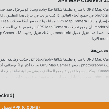
GPS MAP C
GPS Map Camera باعتباره تطبيقًا 
أح
m الآن!
ت مريحة
GPS Map Camera باعتباره تطبيقًا شائع
photography للمعجبين لتبادل الخبرات مع بعضهم البعض ، ومشاركة السعا
نزيله الآن
ل فريد
تحميل d
لأصلية فقط
تحميل APK (6.00MB)