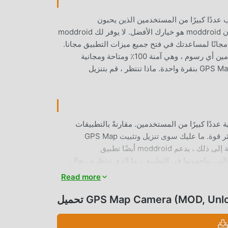
شائعًا جدًا photography مؤخرًا ، فقد جذب عددًا كبيرًا من المستخدمين الذين يحبون
photography في جميع أنحاء العالم. إذا كنت ترغب في تنزيل هذا التطبيق ، فإن moddroid هو خيارك الأفضل. لا يوفر لك moddroid
دث إصدار من GPS Map Camera 18 مجانًا ، ولكنه يوفر أيضًا تعديلات Free مجانًا لمساعدتك في فتح جميع ميزات التطبيق مجانا.
يعد moddroid بأن جميع تعديلات GPS Map Camera لن تفرض على المستخدمين أي رسوم ، وهي آمنة 100٪ ومتاحة ومجانية
للتثبيت. فقط قم بتنزيل عميل moddroid ، يمكنك تنزيل وتثبيت GPS Map Camera 18 بنقرة واحدة. ماذا تنتظر ، قم بتنزيل
ًا photography ، جذبت وظائفه القوية عددًا كبيرًا من المستخدمين. مقارنةً بالتطبيقات
التقليدية photography ، يوفر GPS Map Camera تجربة أكثر ثراءً ووظائف أكثر قوة. ما عليك سوى تنزيل وتثبيت GPS Map
Camera 18 ، يمكنك بسهولة تجربة جميع الوظائف ، وهي مجانية تمامًا! بالإضافة إلى ذلك ، يدعم moddroid أيضًا تطبيق
دة التي يواجهونها في التطبيق ، ما الذي تنتظره ، تعال
Read more
GPS Map Camera (MOD, Unlocke)