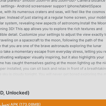
tional planets- Smooth zoom-in and zoom-out- Camera distance
s settings- Android screensaver support (phone/tablet)Space
, with its numerous craters and seas, will feel like the cosmos 
er. Instead of just staring at a regular home screen, your mobi
ar system, revealing new aspects of astronomy.Install the Moo
nning 3D! This app allows you to explore the rich textures and
ible detail. Customize your settings to adjust the view exactly 
 traveling on a spacecraft to the moon, following the path of the
 that you are one of the brave astronauts exploring the lunar
u to take a momentary escape from everyday stress, letting you r
ptivating wallpaper visually inspiring, but it also highlights your
one has caught themselves gazing at the moon lighting up the ni
er installed, you can sit back and relax in front of a breathtaki
 sky is cloudy tonight. You will never get bored exploring the
t the wallpaper in the Android settings, or click the "Set Wallpa
تحميل Unlocked
MOON 3D LIVE
تحميل APK (173.08MB)
ive Wallpaper