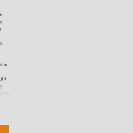
is
le
n
to
elax
ght
ng
 moon
per"
مقدمة  WALLPAPER