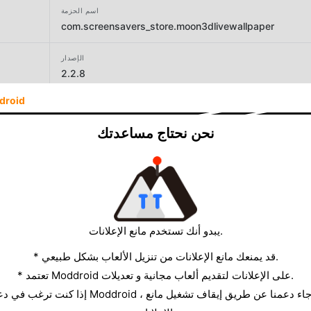
اسم الحزمة
com.screensavers_store.moon3dlivewallpaper
الإصدار
2.2.8
droid
المطور
Screensavers Store
نحن نحتاج مساعدتك
الحجم
173.08MB
يبدو أنك تستخدم مانع الإعلانات.
* قد يمنعك مانع الإعلانات من تنزيل الألعاب بشكل طبيعي.
* تعتمد Moddroid على الإعلانات لتقديم ألعاب مجانية و تعديلات.