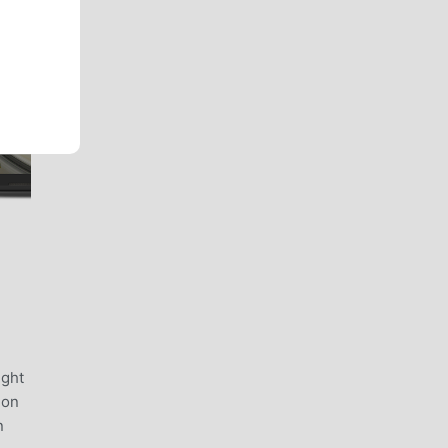
ight
 on
n