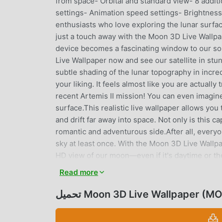
from space- Orbital and standard view- 8 addi
settings- Animation speed settings- Brightnes
enthusiasts who love exploring the lunar surface
just a touch away with the Moon 3D Live Wallpap
device becomes a fascinating window to our sol
Live Wallpaper now and see our satellite in stu
subtle shading of the lunar topography in incred
your liking. It feels almost like you are actually
recent Artemis II mission! You can even imagine
surface.This realistic live wallpaper allows yo
and drift far away into space. Not only is this ca
romantic and adventurous side.After all, every
sky at least once. With the Moon 3D Live Wallpap
HD view of our moon—even if it's daytime or the
right in the palm of your hand!You can either se
Read more
option in the app itself.
Moon 3D Live Wallpaper (MOD, )
Moon 3D L باعتباره تطبيقًا شائعًا جدًا personalization مؤخرًا ، فقد جذب عددًا كبيرًا من المستخدمين الذين يحبون