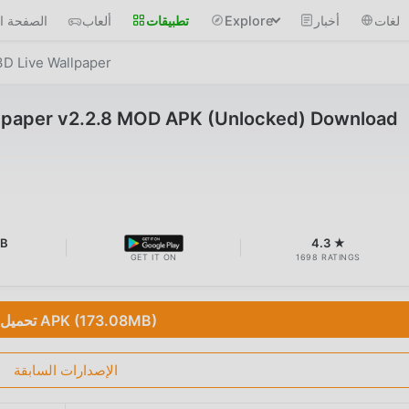
لغات
أخبار
Explore
تطبيقات
ألعاب
الصفحة ال
D Live Wallpaper
lpaper v2.2.8 MOD APK (Unlocked) Download
MB
4.3 ★
GET IT ON
1698 RATINGS
تحميل APK (173.08MB)
الإصدارات السابقة