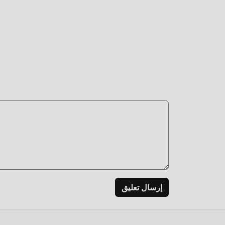
Freeاصدار التعديل Moon 3D Live Wallpaper 2.2.8 بنقرة واحدة ، ثم استمتع بالراحة التي يوفرها 3D Live Wallpaper
التح
تنتظر 
إرسال تعليق