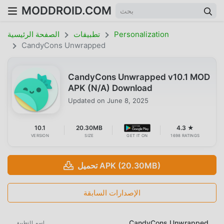
MODDROID.COM
Personalization
تطبيقات
الصفحة الرئيسية
CandyCons Unwrapped
CandyCons Unwrapped v10.1 MOD
APK (N/A) Download
Updated on
June 8, 2025
10.1
20.30MB
4.3 ★
VERSION
SIZE
GET IT ON
1698 RATINGS
تحميل APK (20.30MB)
الإصدارات السابقة
CandyCons Unwrapped
اسم التطبيق