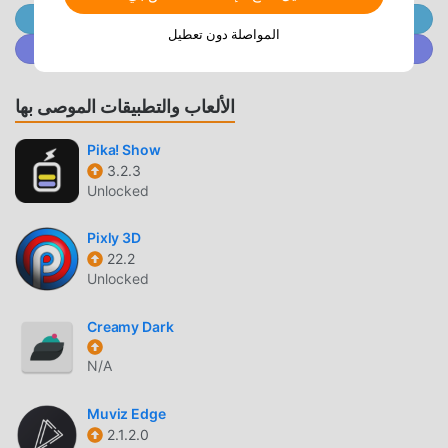
ميزات التطبيق مجانا. يعد moddroid بأن جميع تعديلات
انضم إلى @ MODDROID.CO على قناة Telegram
المواصلة دون تعطيل
CandyCons Unwrapped لن تفرض على المستخدمين أي رسوم ،
انضم إلى @ MODDROID.CO على مجتمع Discord
وهي آمنة 100٪ ومتاحة ومجانية للتثبيت. فقط قم بتنزيل عميل
moddroid ، يمكنك تنزيل وتثبيت CandyCons Unwrapped 10.1
الألعاب والتطبيقات الموصى بها
بنقرة واحدة. ماذا تنتظر ، قم بتنزيل moddroid الآن!
Pika! Show
ميزات مريحة
3.2.3
Unlocked
CandyCons Unwrapped باعتباره تطبيقًا شائعًا personalization
، جذبت وظائفه القوية عددًا كبيرًا من المستخدمين. مقارنةً
Pixly 3D
بالتطبيقات التقليدية personalization ، يوفر CandyCons
22.2
Unwrapped تجربة أكثر ثراءً ووظائف أكثر قوة. ما عليك سوى تنزيل
Unlocked
وتثبيت CandyCons Unwrapped 10.1 ، يمكنك بسهولة تجربة جميع
الوظائف ، وهي مجانية تمامًا! بالإضافة إلى ذلك ، يدعم moddroid
Creamy Dark
أيضًا تطبيق personalization للمعجبين لتبادل الخبرات مع بعضهم
البعض ، ومشاركة السعادة التي يواجهونها في التطبيق ، ما الذي
N/A
تنتظره ، تعال وقم بتنزيله الآن
Muviz Edge
2.1.2.0
تعديل فريد