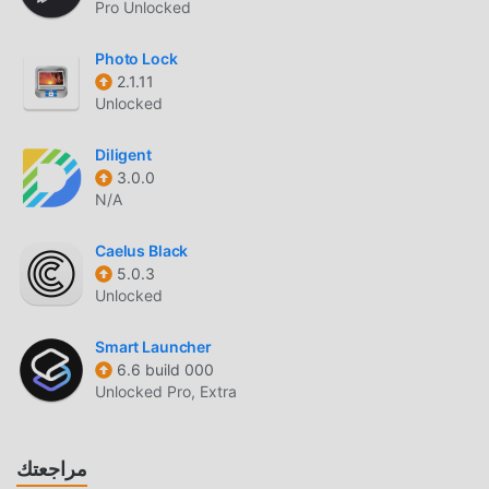
Pro Unlocked
لا يوفر moddroid النسخة الأصلية فقط
Photo Lock
انCandyCons Unwrapped 10.1 مجاني تمامًا ، ولكنه يرفق أيضًا
2.1.11
إصدار التعديل ، مما يوفر لك وظائف N/A مجانًا ، يمكنك تجربة أعلى
Unlocked
مستوى من التطبيق CandyCons Unwrapped 10.1 مع أكثر
الوظائف اكتمالا. علاوة على ذلك ، تمت مصادقة جميع التعديلات يدويًا
Diligent
بواسطة moddroid ، فهي مجانية ومتاحة بنسبة 100٪. الآن ، ما
3.0.0
N/A
عليك سوى تنزيل moddroid إلى العميل ، يمكنك تنزيل وتثبيت
N/Aاصدار التعديل CandyCons Unwrapped 10.1 بنقرة واحدة ، ثم
Caelus Black
استمتع بالراحة التي يوفرها CandyCons Unwrapped!
5.0.3
Unlocked
التحميل الان
ما عليك سوى النقر فوق زر التنزيل لتثبيت تطبيق moddroid ،
Smart Launcher
6.6 build 000
ويمكنك تنزيل الإصدار المجاني مباشرة CandyCons Unwrapped
Unlocked Pro, Extra
10.1 في حزمة تثبيت moddroid بنقرة واحدة ، وهناك المزيد من
تطبيقات mod الشائعة المجانية التي تنتظر عليك أن تلعب ، ماذا
تنتظر ، قم بتنزيله الآن!
مراجعتك