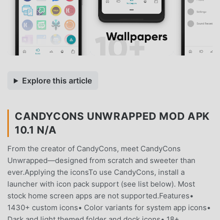
Explore this article
CANDYCONS UNWRAPPED MOD APK
10.1 N/A
From the creator of CandyCons, meet CandyCons
Unwrapped—designed from scratch and sweeter than
ever.Applying the iconsTo use CandyCons, install a
launcher with icon pack support (see list below). Most
stock home screen apps are not supported.Features•
1430+ custom icons• Color variants for system app icons•
Dark and light themed folder and dock icons• 18+