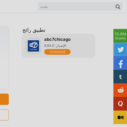
تطبيق رائج
10.6M
Shares
abc7chicago
الإصدار: 8.84.0
Unlocked