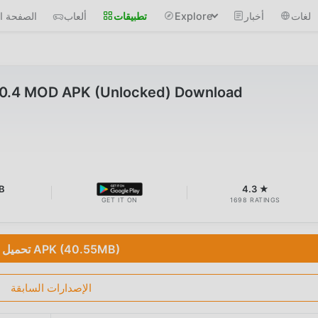
لغات
أخبار
Explore
تطبيقات
ألعاب
الصفحة ال
.0.4 MOD APK (Unlocked) Download
B
4.3 ★
GET IT ON
1698 RATINGS
تحميل APK (40.55MB)
الإصدارات السابقة