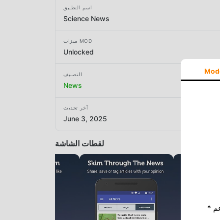
اسم التطبيق
Science News
ميزات MOD
Unlocked
Mod
التصنيف
News
آخر تحديث
June 3, 2025
لقطات الشاشة
* إذا كنت ترغب في دعم Moddroid ، فالرجاء دعمنا عن طريق إيقاف تشغيل مانع