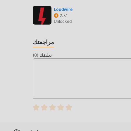
mo بنقرة واحدة ، وهناك المزيد من تطبيقات mod الشائعة المجانية التي تنتظر عليك أن تلعب ، ماذا تنتظر ، قم
Loudwire
2.7.1
Unlocked
مراجعتك
تعليقك
(
0
)