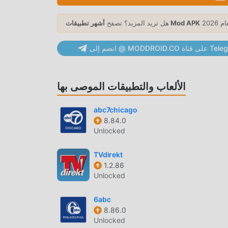
أشهر تطبيقات Mod APK
هل تريد المزيد؟ تصفح
Science News باعتباره تطبيقًا شائعًا news ، جذبت وظائفه القوية عددًا كبيرًا من المستخدمين. مقارنةً بالتطبيقات التقليدية news ،
MODDRO على قناة Telegram
يوفر Science News تجربة أكثر ثراءً ووظائف أكثر قوة. ما عليك سوى تنزيل وتثبيت Science News 5.0.4 ، يمكنك بسهولة تجربة
جميع الوظائف ، وهي مجانية تمامًا! بالإضافة إلى ذلك ، يدعم moddroid أيضًا تطبيق news للمعجبين لتبادل الخبرات مع بعضهم
م بتنزيله الآن
الألعاب والتطبيقات الموصى بها
abc7chicago
8.84.0
Unlocked
انScience News 5.0.4 مجاني تمامًا ، ولكنه يرفق أيضًا إصدار التعديل ، مما يوفر لك وظائف Free مجانًا ، يمكنك تجربة أعلى
ائف اكتمالا. علاوة على ذلك ، تمت مصادقة جميع التعديلات يدويًا بواسطة
TVdirekt
1.2.86
moddroid ، فهي مجانية ومتاحة بنسبة 100٪. الآن ، ما عليك سوى تنزيل moddroid إلى العميل ، يمكنك تنزيل وتثبيت Freeاصدار
Unlocked
6abc
8.86.0
Unlocked
ما عليك سوى النقر فوق زر التنزيل لتثبيت تطبيق moddroid ، ويمكنك تنزيل الإصدار المجاني مباشرة Science News 5.0.4 في