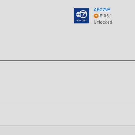
حزمة تثبيت ddroid
ABC7NY
ه الآن!
8.85.1
Unlocked