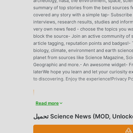
archeology, nasa, the environment, space, sci
summary of top stories from the best sources fe
covered any story with a simple tap- Subscribe 
interviews, research results, studies and infor
very own news feed - choose the topics you want
block the source- Join an active community of 
article tagging, reputation points and badges!-
biology, climate, environment and earth scienc
planet from sources like Science Magazine, Sci
Geographic and more.- An awesome widget- Free, 
laterWe hope you learn and let your curiosity e
to discovering. Enjoy the experience!Privacy Po
Read more
Science News باعتباره تطبيقًا شائعًا جدًا news مؤخرًا ، فقد جذب عددًا كبيرًا من المستخدمين الذين يحبون news في جميع أنحاء
العالم. إذا كنت ترغب في تنزيل هذا التطبيق ، فإن moddroid هو خيارك الأفضل. لا يوفر لك moddroid أحدث إصدار من Science
ل Science News (MOD, Unlocked)
News 5.0.4 مجانًا ، ولكنه يوفر أيضًا تعديلات Free مجانًا لمساعدتك في فتح جميع ميزات التطبيق مجانا. يعد moddroid بأن جميع
تعديلات Science News لن تفرض على المستخدمين أي رسوم ، وهي آمنة 100٪ ومتاحة ومجانية للتثبيت. فقط قم بتنزيل عميل