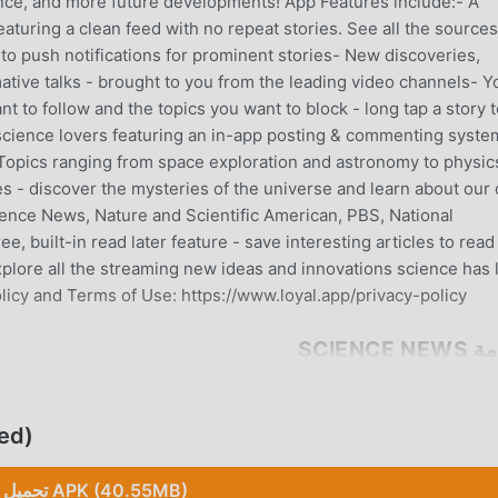
ence, and more future developments! App Features include:- A
aturing a clean feed with no repeat stories. See all the sources
to push notifications for prominent stories- New discoveries,
mative talks - brought to you from the leading video channels- Y
 to follow and the topics you want to block - long tap a story t
science lovers featuring an in-app posting & commenting syste
 Topics ranging from space exploration and astronomy to physic
es - discover the mysteries of the universe and learn about our
ence News, Nature and Scientific American, PBS, National
built-in read later feature - save interesting articles to read
xplore all the streaming new ideas and innovations science has 
licy and Terms of Use: https://www.loyal.app/privacy-policy
SCIENCE 
تحمي
تحميل APK (40.55MB)
Sc بنقرة واحدة. ماذا تنتظر ، قم بتنزيل moddroid الآن!