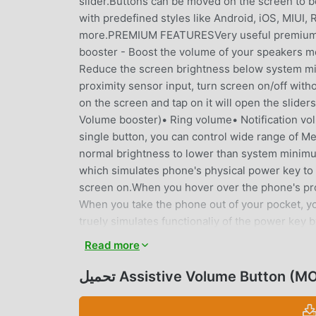
slider.Buttons can be moved on the screen to 
with predefined styles like Android, iOS, MIUI,
more.PREMIUM FEATURESVery useful premium fe
booster - Boost the volume of your speakers 
Reduce the screen brightness below system mi
proximity sensor input, turn screen on/off w
on the screen and tap on it will open the slid
Volume booster)• Ring volume• Notification v
single button, you can control wide range of 
normal brightness to lower than system min
which simulates phone's physical power key to
screen on.When you hover over the phone's pro
When you take the phone out of your pocket, yo
truely simulates functionaliy of the power key 
screen on by the proximity sensor.CONFIGURA
Read more
visibility.When you open particular app, your 
in typing, app automatically moves the buttons 
Assistive Volume Button (MOD, )
typing.WIDGETApp offers following widget for
buttonACCESSIBILITYThis app uses accessibility