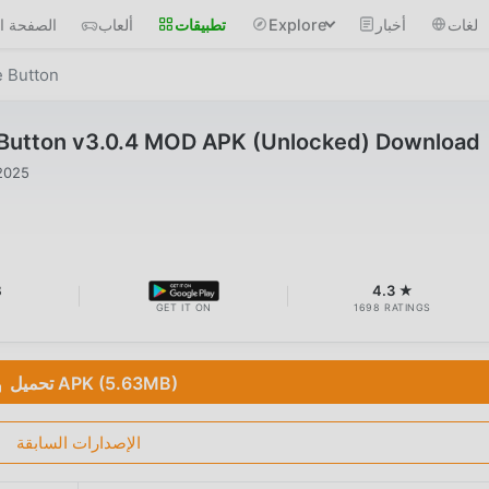
لغات
أخبار
Explore
تطبيقات
ألعاب
الصفحة ال
e Button
 Button v3.0.4 MOD APK (Unlocked) Download
2025
B
4.3 ★
GET IT ON
1698 RATINGS
تحميل APK (5.63MB)
الإصدارات السابقة