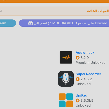
OTEApp requires permission to run the service in
ervice. Those users need to follow steps mentioned in the ap
لعام 2026.
→
ASSISTIVE VOL
انضم إلى @ MODDROID.CO على مجتمع Discord
انضم إلى @ ID.CO
 Button 3.0.4
Audio­mack
8.2.0
الآن!
Premium Unlocked
ت مريحة
Super Recorder
Assistive Volume Button باعتباره تطبي
2.4.5.2
Unlocked
UniPad
music للمعجبين لتبادل الخبرات مع بعضهم البعض ، ومشاركة السعادة التي يوا
3.6.0b5
Unlocked