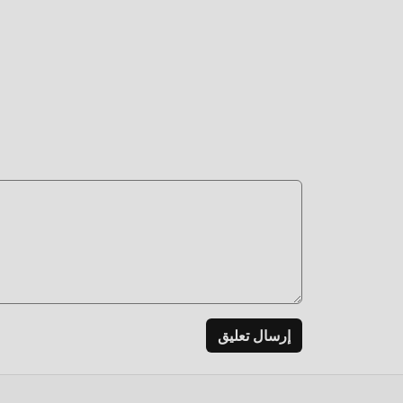
تعدي
لا يوفر moddroid النسخة ا
Freeاصدار التعديل Assistive Volume Button 3.0.4 بنقرة واحدة ، ثم استمتع بالراحة التي يوفرها ive Volume Button
التح
تنتظر 
إرسال تعليق