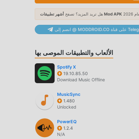
Configuration per app• Sensitive to keyboardN
background.Some phones stop the background s
أشهر تطبيقات Mod APK
هل تريد المزيد؟ تصفح
MODDRO على قناة Telegram
Assistive Volume Button باعتباره تطبيقًا شائعًا جدًا music مؤخرًا ، فقد جذب عددًا كبيرًا من المستخدمين الذين يحبون music في
جميع أنحاء العالم. إذا كنت ترغب في تنزيل هذا التطبيق ، فإن moddroid هو خيارك الأفضل. لا يوفر لك moddroid أحدث إصدار من
Assistive Volume مجانًا ، ولكنه يوفر أيضًا تعديلات Free مجانًا لمساعدتك في فتح جميع ميزات التطبيق مجانا. يعد
الألعاب والتطبيقات الموصى بها
moddroid بأن جميع تعديلات Assistive Volume Button لن تفرض على المستخدمين أي رسوم ، وهي آمنة 100٪ ومتاحة ومجانية
للتثبيت. فقط قم بتنزيل عميل moddroid ، يمكنك تنزيل وتثبيت Assistive Volume Button 3.0.4 بنقرة واحدة. ماذا تنتظر ، قم
Spotify X
19.10.85.50
Download Music Offline
MusicSync
قًا شائعًا music ، جذبت وظائفه القوية عددًا كبيرًا من المستخدمين. مقارنةً بالتطبيقات
1.480
Unlocked
التقليدية music ، يوفر Assistive Volume Button تجربة أكثر ثراءً ووظائف أكثر قوة. ما عليك سوى تنزيل وتثبيت Assistive
Volume Button 3.0.4 ، يمكنك بسهولة تجربة جميع الوظائف ، وهي مجانية تمامًا! بالإضافة إلى ذلك ، يدعم moddroid أيضًا تطبيق
PowerEQ
جهونها في التطبيق ، ما الذي تنتظره ، تعال وقم بتنزيله
1.2.4
N/A