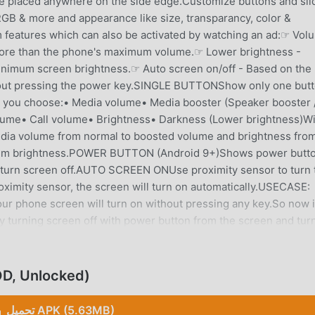
be placed anywhere on the side edge.Customize buttons and sli
 RGB & more and appearance like size, transparancy, color &
atures which can also be activated by watching an ad:☞ Vol
more than the phone's maximum volume.☞ Lower brightness -
nimum screen brightness.☞ Auto screen on/off - Based on the
ithout pressing the power key.SINGLE BUTTONShow only one but
ers you choose:• Media volume• Media booster (Speaker booster 
olume• Call volume• Brightness• Darkness (Lower brightness)W
Media volume from normal to boosted volume and brightness fro
imum brightness.POWER BUTTON (Android 9+)Shows power butt
 turn screen off.AUTO SCREEN ONUse proximity sensor to turn 
ximity sensor, the screen will turn on automatically.USECASE:
ur phone screen will turn on without pressing any key.So now i
by turning screen off with power button from the screen and tur
TION PER APPYou can set per app volume, brightness and butt
defined configuration will be applied.KEYBOARDTo avoid interrup
up when keyboard opens so that it won't interrupt with your
تحميل Unlocked
 home screen:• Volume button• Mute button• Power
 API for the following features to work:• Power button•
تحميل APK (5.63MB)