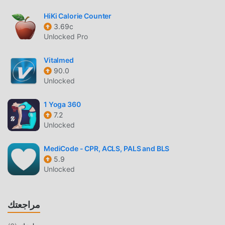
، قم بتنزيل moddroid الآن!
HiKi Calorie Counter
ميزات مريحة
3.69c
Unlocked Pro
Couch to 5k باعتباره تطبيقًا شائعًا health ، جذبت وظائفه القوية
عددًا كبيرًا من المستخدمين. مقارنةً بالتطبيقات التقليدية health ،
Vitalmed
يوفر Couch to 5k تجربة أكثر ثراءً ووظائف أكثر قوة. ما عليك سوى
90.0
تنزيل وتثبيت Couch to 5k 10.0.0 ، يمكنك بسهولة تجربة جميع
Unlocked
الوظائف ، وهي مجانية تمامًا! بالإضافة إلى ذلك ، يدعم moddroid
أيضًا تطبيق health للمعجبين لتبادل الخبرات مع بعضهم البعض ،
1 Yoga 360
ومشاركة السعادة التي يواجهونها في التطبيق ، ما الذي تنتظره ،
7.2
Unlocked
تعال وقم بتنزيله الآن
MediCode - CPR, ACLS, PALS and BLS
تعديل فريد
5.9
لا يوفر moddroid النسخة الأصلية فقط
Unlocked
انCouch to 5k 10.0.0 مجاني تمامًا ، ولكنه يرفق أيضًا إصدار
التعديل ، مما يوفر لك وظائف Free مجانًا ، يمكنك تجربة أعلى
مراجعتك
مستوى من التطبيق Couch to 5k 10.0.0 مع أكثر الوظائف اكتمالا.