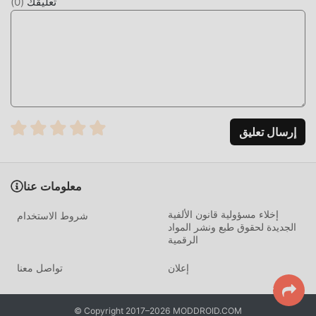
علاوة على ذلك ، تمت مصادقة جميع التعديلات يدويًا بواسطة
تعليقك
(
0
)
moddroid ، فهي مجانية ومتاحة بنسبة 100٪. الآن ، ما عليك سوى
تنزيل moddroid إلى العميل ، يمكنك تنزيل وتثبيت Freeاصدار
التعديل Couch to 5k 10.0.0 بنقرة واحدة ، ثم استمتع بالراحة التي
يوفرها Couch to 5k!
التحميل الان
ما عليك سوى النقر فوق زر التنزيل لتثبيت تطبيق moddroid ،
إرسال تعليق
ويمكنك تنزيل الإصدار المجاني مباشرة Couch to 5k 10.0.0 في
حزمة تثبيت moddroid بنقرة واحدة ، وهناك المزيد من تطبيقات
mod الشائعة المجانية التي تنتظر عليك أن تلعب ، ماذا تنتظر ، قم
معلومات عنا
بتنزيله الآن!
إخلاء مسؤولية قانون الألفية
شروط الاستخدام
الجديدة لحقوق طبع ونشر المواد
الرقمية
إعلان
تواصل معنا
© Copyright 2017–2026 MODDROID.COM