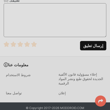
تعليقك
(
0
)
ما عليك سوى النقر فوق زر التنزيل لتثبيت تطبيق moddroid ،
ويمكنك تنزيل الإصدار المجاني مباشرة ESRB 7.0.4 في حزمة تثبيت
moddroid بنقرة واحدة ، وهناك المزيد من تطبيقات mod الشائعة
المجانية التي تنتظر عليك أن تلعب ، ماذا تنتظر ، قم بتنزيله الآن!
إرسال تعليق
معلومات عنا
إخلاء مسؤولية قانون الألفية
شروط الاستخدام
الجديدة لحقوق طبع ونشر المواد
الرقمية
إعلان
تواصل معنا
© Copyright 2017–2026 MODDROID.COM