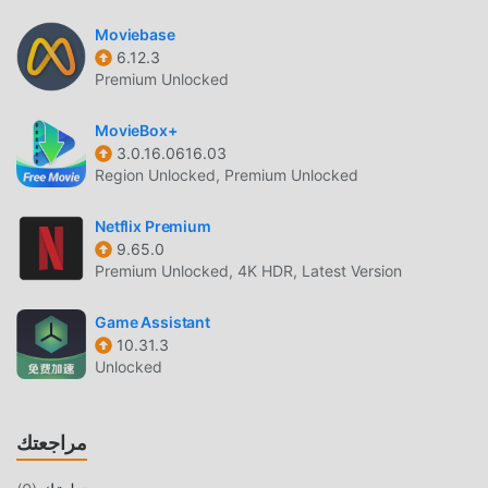
عليك سوى تنزيل وتثبيت ESRB 7.0.4 ، يمكنك بسهولة تجربة جميع
Moviebase
الوظائف ، وهي مجانية تمامًا! بالإضافة إلى ذلك ، يدعم moddroid
6.12.3
أيضًا تطبيق entertainment للمعجبين لتبادل الخبرات مع بعضهم
Premium Unlocked
البعض ، ومشاركة السعادة التي يواجهونها في التطبيق ، ما الذي
تنتظره ، تعال وقم بتنزيله الآن
MovieBox+
3.0.16.0616.03
تعديل فريد
Region Unlocked, Premium Unlocked
لا يوفر moddroid النسخة الأصلية فقط
Netflix Premium
9.65.0
انESRB 7.0.4 مجاني تمامًا ، ولكنه يرفق أيضًا إصدار التعديل ، مما
Premium Unlocked, 4K HDR, Latest Version
يوفر لك وظائف Free مجانًا ، يمكنك تجربة أعلى مستوى من
التطبيق ESRB 7.0.4 مع أكثر الوظائف اكتمالا. علاوة على ذلك ،
Game Assistant
تمت مصادقة جميع التعديلات يدويًا بواسطة moddroid ، فهي مجانية
10.31.3
ومتاحة بنسبة 100٪. الآن ، ما عليك سوى تنزيل moddroid إلى
Unlocked
العميل ، يمكنك تنزيل وتثبيت Freeاصدار التعديل ESRB 7.0.4 بنقرة
واحدة ، ثم استمتع بالراحة التي يوفرها ESRB!
مراجعتك
التحميل الان