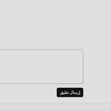
Unlocked Proاصدار التعديل ice 5.18
التح
بتنزيل
إرسال تعليق