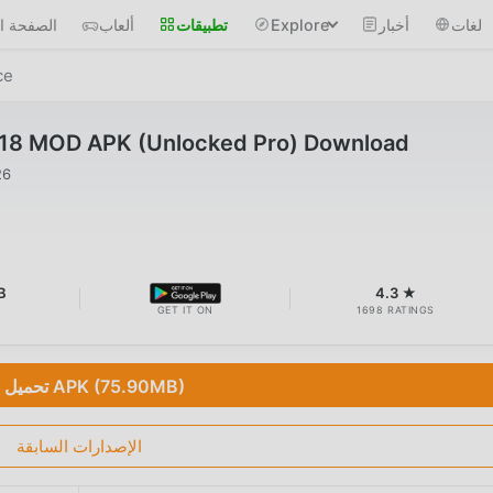
لغات
أخبار
Explore
تطبيقات
ألعاب
الصفحة ال
ce
5.18 MOD APK (Unlocked Pro) Download
26
B
4.3 ★
GET IT ON
1698 RATINGS
تحميل APK (75.90MB)
الإصدارات السابقة