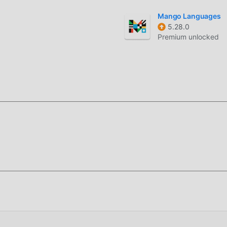
Mango Languages
أعلى مستوى من التطبيق IELTS Practice 5.18 مع أ
5.28.0
Premium unlocked
IELTS Pract بنقرة واحدة ، ثم استمتع بالراحة التي يوفرها IELTS Practice!
ميل الان
حزمة تثبيت ddroid
ه الآن!