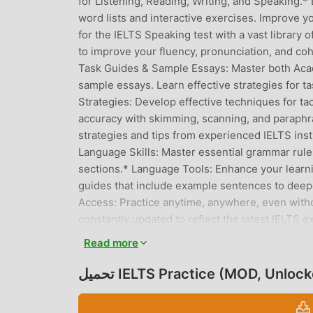
for Listening, Reading, Writing, and Speaking.*
word lists and interactive exercises. Improve y
for the IELTS Speaking test with a vast library
to improve your fluency, pronunciation, and co
Task Guides & Sample Essays: Master both Acad
sample essays. Learn effective strategies for 
Strategies: Develop effective techniques for t
accuracy with skimming, scanning, and paraphra
strategies and tips from experienced IELTS ins
Language Skills: Master essential grammar rule
sections.* Language Tools: Enhance your learni
guides that include example sentences to deep
Access: Practice anytime, anywhere, even witho
constantly updated to reflect the latest IELT
Comprehensive Coverage: Our app covers all fo
Read more
either the Academic or General Training test.* U
our intuitive design.* Proven Methods: Our st
IELTS Practice (MOD, Unlocked P)
successful IELTS candidates.* Boost Your Conf
exam day.Start preparing for your IELTS exam to