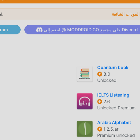
لعام 2026.
→
IELTS PRA
انضم إلى @ MODDROID.CO على مجتمع Discord
انضم إلى @ ID.CO
ELTS Practice 5.18
ل وتثبيت IELTS Practice 5.18 بنقرة واحدة. ماذا تنتظر ، قم بتنزيل moddroid الآن!
Quantum book
ت مريحة
8.0
Unlocked
IELTS Practice باعتباره تطبيقًا شائعًا cation
IELTS Listening
2.6
Unlocked Premium
ات مع بعضهم البعض ، ومشاركة السعادة التي يواجهونها في التطبيق ، ما الذ
Arabic Alphabet
ل فريد
1.2.5.ar
لأصلية فقط
Premium unlocked