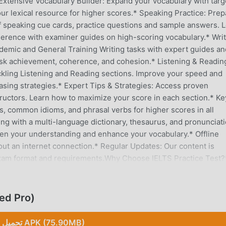
 Extensive Vocabulary Builder: Expand your vocabulary with tar
our lexical resource for higher scores.* Speaking Practice: Prep
 of speaking cue cards, practice questions and sample answers. 
herence with examiner guides on high-scoring vocabulary.* Wri
emic and General Training Writing tasks with expert guides an
task achievement, coherence, and cohesion.* Listening & Readin
ackling Listening and Reading sections. Improve your speed and
sing strategies.* Expert Tips & Strategies: Access proven
tructors. Learn how to maximize your score in each section.* Ke
s, common idioms, and phrasal verbs for higher scores in all
ng with a multi-language dictionary, thesaurus, and pronunciat
en your understanding and enhance your vocabulary.* Offline
ut an internet connection.* Regular Updates: Our content is
S exam format and requirements.Why Choose IELTS Practice Test?
ur modules of the IELTS exam, ensuring you're fully prepared f
ser-Friendly Interface: Navigate easily and access all features 
rategies and techniques are based on proven methods used by
تحميل ro
idence: Gain the confidence you need to perform your best on
day with our app and take the first step towards achieving you
تحميل APK (75.90MB)