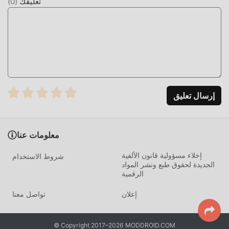
7.45.0.0 بنقرة واحدة ، ثم استمتع بالراحة التي يوفرها Desmos!
تعليقك
(
0
)
التحميل الان
ما عليك سوى النقر فوق زر التنزيل لتثبيت تطبيق moddroid ،
ويمكنك تنزيل الإصدار المجاني مباشرة Desmos 7.45.0.0 في
حزمة تثبيت moddroid بنقرة واحدة ، وهناك المزيد من تطبيقات
mod الشائعة المجانية التي تنتظر عليك أن تلعب ، ماذا تنتظر ، قم
بتنزيله الآن!
إرسال تعليق
معلومات عنا
إخلاء مسؤولية قانون الألفية
شروط الاستخدام
الجديدة لحقوق طبع ونشر المواد
الرقمية
إعلان
تواصل معنا
© Copyright 2017–2026 MODDROID.COM