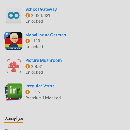
Desmos باعتباره تطبيقًا شائعًا education ، جذبت وظائفه القوية
School Gateway
عددًا كبيرًا من المستخدمين. مقارنةً بالتطبيقات التقليدية education
2.42.1.621
، يوفر Desmos تجربة أكثر ثراءً ووظائف أكثر قوة. ما عليك سوى
Unlocked
تنزيل وتثبيت Desmos 7.45.0.0 ، يمكنك بسهولة تجربة جميع
الوظائف ، وهي مجانية تمامًا! بالإضافة إلى ذلك ، يدعم moddroid
MosaLingua German
أيضًا تطبيق education للمعجبين لتبادل الخبرات مع بعضهم البعض ،
11.19
ومشاركة السعادة التي يواجهونها في التطبيق ، ما الذي تنتظره ،
Unlocked
تعال وقم بتنزيله الآن
Picture Mushroom
تعديل فريد
2.9.31
Unlocked
لا يوفر moddroid النسخة الأصلية فقط
Irregular Verbs
انDesmos 7.45.0.0 مجاني تمامًا ، ولكنه يرفق أيضًا إصدار التعديل
1.2.6
، مما يوفر لك وظائف Free مجانًا ، يمكنك تجربة أعلى مستوى من
Premium Unlocked
التطبيق Desmos 7.45.0.0 مع أكثر الوظائف اكتمالا. علاوة على
ذلك ، تمت مصادقة جميع التعديلات يدويًا بواسطة moddroid ، فهي
مجانية ومتاحة بنسبة 100٪. الآن ، ما عليك سوى تنزيل moddroid
مراجعتك
إلى العميل ، يمكنك تنزيل وتثبيت Freeاصدار التعديل Desmos