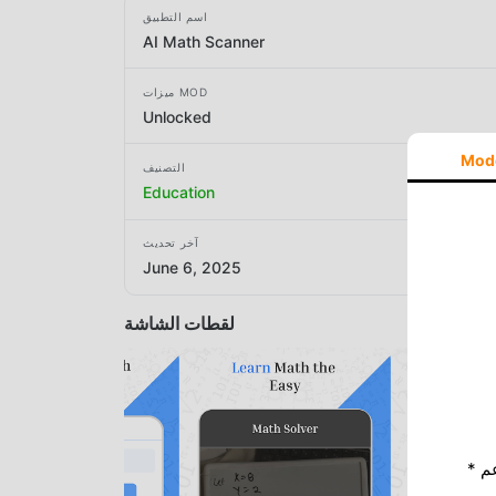
اسم التطبيق
AI Math Scanner
ميزات MOD
Unlocked
Mod
التصنيف
Education
آخر تحديث
June 6, 2025
لقطات الشاشة
* إذا كنت ترغب في دعم Moddroid ، فالرجاء دعمنا عن طريق إيقاف تشغيل مانع