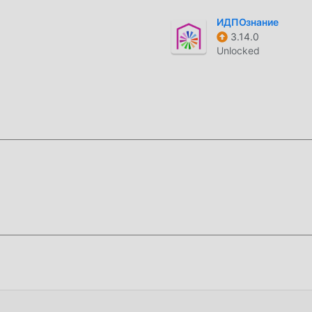
حزمة تثبيت ddroid
ИДПОзнание
ه الآن!
3.14.0
Unlocked