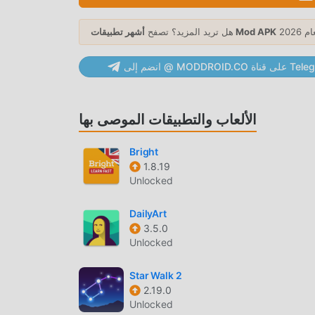
أشهر تطبيقات Mod APK
هل تريد المزيد؟ تصفح
educatio ، جذبت وظائفه القوية عددًا كبيرًا من المستخدمين. مقارنةً بالتطبيقات التقليدية
MODDRO على قناة Telegram
education ، يوفر AI Math Scanner تجربة أكثر ثراءً ووظائف أكثر قوة. ما عليك سوى تنزيل وتثبيت AI Math Scanner 1.7 ، يمكنك
بسهولة تجربة جميع الوظائف ، وهي مجانية تمامًا! بالإضافة إلى ذلك ، يدعم moddroid أيضًا تطبيق education للمعجبين لتبادل
ي تنتظره ، تعال وقم بتنزيله الآن
الألعاب والتطبيقات الموصى بها
Bright
1.8.19
Unlocked
انAI Math Scanner 1.7 مجاني تمامًا ، ولكنه يرفق أيضًا إصدار التعديل ، مما يوفر لك وظائف Free مجانًا ، يمكنك تجربة أعلى
ظائف اكتمالا. علاوة على ذلك ، تمت مصادقة جميع التعديلات يدويًا بواسطة
DailyArt
3.5.0
moddroid ، فهي مجانية ومتاحة بنسبة 100٪. الآن ، ما عليك سوى تنزيل moddroid إلى العميل ، يمكنك تنزيل وتثبيت Freeاصدار
Unlocked
Star Walk 2
2.19.0
Unlocked
ما عليك سوى النقر فوق زر التنزيل لتثبيت تطبيق moddroid ، ويمكنك تنزيل الإصدار المجاني مباشرة AI Math Scanner 1.7 في