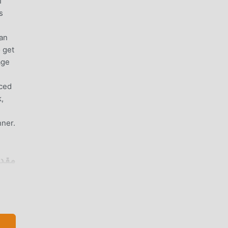
I
s
can
 get
age
nced
,
nner.
مقدمة CANNER
عميل moddroid ، يمكنك تنزيل وتثبيت AI Math Scanner 1.7 بنقرة واحدة. ماذا تنتظر ، قم بت