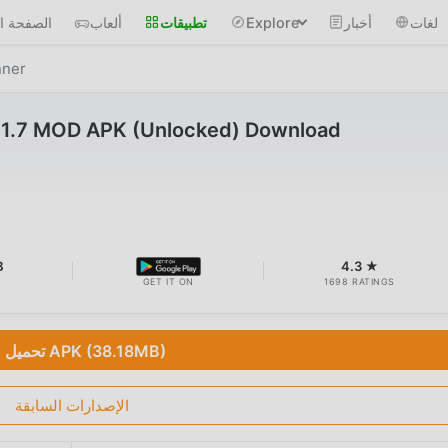
لغات
أخبار
Explore
تطبيقات
ألعاب
الصفحة ال
nner
v1.7 MOD APK (Unlocked) Download
B
4.3 ★
GET IT ON
1698 RATINGS
تحميل APK (38.18MB)
الإصدارات السابقة