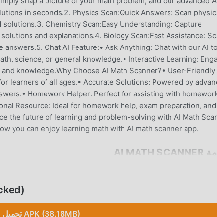
 Simply snap a picture of your math problem, and our advanced A
olutions in seconds.2. Physics Scan:Quick Answers: Scan physic
d solutions.3. Chemistry Scan:Easy Understanding: Capture
 solutions and explanations.4. Biology Scan:Fast Assistance: S
 answers.5. Chat AI Feature:• Ask Anything: Chat with our AI to
ath, science, or general knowledge.• Interactive Learning: Eng
ng and knowledge.Why Choose AI Math Scanner?• User-Friendly
e for learners of all ages.• Accurate Solutions: Powered by adva
answers.• Homework Helper: Perfect for assisting with homework
tional Resource: Ideal for homework help, exam preparation, and
ce the future of learning and problem-solving with AI Math Sca
 Now you can enjoy learning math with AI math scanner app.
AI MATH S
تحميل 
تحميل APK (38.18MB)
نزيل moddroid الآن!