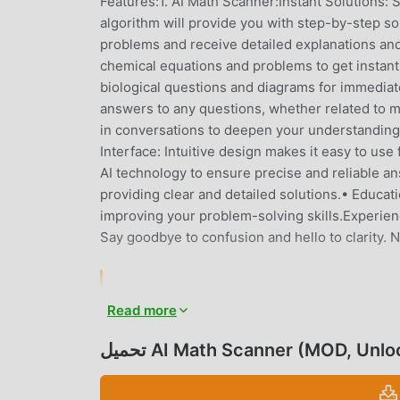
Features:1. AI Math Scanner:Instant Solutions:
algorithm will provide you with step-by-step s
problems and receive detailed explanations an
chemical equations and problems to get instant
biological questions and diagrams for immediate
answers to any questions, whether related to m
in conversations to deepen your understandi
Interface: Intuitive design makes it easy to us
AI technology to ensure precise and reliable 
providing clear and detailed solutions.• Educa
improving your problem-solving skills.Experien
Say goodbye to confusion and hello to clarity.
Read more
AI Math Scanner باعتباره تطبيقًا شائعًا جدًا education مؤخرًا ، فقد جذب عددًا كبيرًا من المستخدمين الذين يحبون education في
جميع أنحاء العالم. إذا كنت ترغب في تنزيل هذا التطبيق ، فإن moddroid هو خيارك الأفضل. لا يوفر لك moddroid أحدث إصدار من AI
AI Math Scanner (MOD, Unlocked)
Math Scanner 1.7 مجانًا ، ولكنه يوفر أيضًا تعديلات Free مجانًا لمساعدتك في فتح جميع ميزات التطبيق مجانا. يعد moddroid بأن
جميع تعديلات AI Math Scanner لن تفرض على المستخدمين أي رسوم ، وهي آمنة 100٪ ومتاحة ومجانية للتثبيت. فقط قم بتنزيل