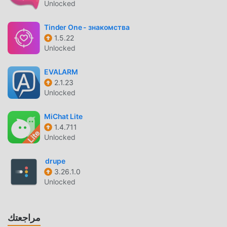
Unlocked
atypical bodies’” - PEOPLEFREE to Join! Why not try it
now?
Tinder One - знакомства
1.5.22
مقدمة TAIWAN DATING
Unlocked
Taiwan Dating باعتباره تطبيقًا شائعًا جدًا communication مؤخرًا
، فقد جذب عددًا كبيرًا من المستخدمين الذين يحبون
EVALARM
2.1.23
communication في جميع أنحاء العالم. إذا كنت ترغب في تنزيل هذا
Unlocked
التطبيق ، فإن moddroid هو خيارك الأفضل. لا يوفر لك moddroid
أحدث إصدار من Taiwan Dating 5.1.2 مجانًا ، ولكنه يوفر أيضًا
MiChat Lite
تعديلات Free مجانًا لمساعدتك في فتح جميع ميزات التطبيق مجانا.
1.4.711
يعد moddroid بأن جميع تعديلات Taiwan Dating لن تفرض على
Unlocked
المستخدمين أي رسوم ، وهي آمنة 100٪ ومتاحة ومجانية للتثبيت.
فقط قم بتنزيل عميل moddroid ، يمكنك تنزيل وتثبيت Taiwan
drupe
Dating 5.1.2 بنقرة واحدة. ماذا تنتظر ، قم بتنزيل moddroid الآن!
3.26.1.0
Unlocked
ميزات مريحة
Taiwan Dating باعتباره تطبيقًا شائعًا communication ، جذبت
مراجعتك
وظائفه القوية عددًا كبيرًا من المستخدمين. مقارنةً بالتطبيقات