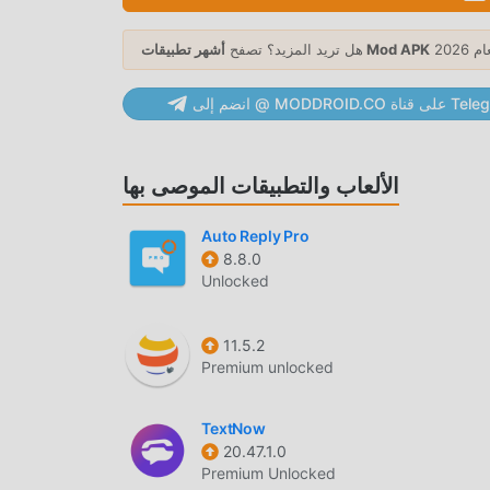
أشهر تطبيقات Mod APK
هل تريد المزيد؟ تصفح
انgiffgaff 19.12.0 مجاني تمامًا ، ولكنه يرفق أيضًا إصدار التعديل ، مما يوفر لك وظائف Free مجانًا ، يمكنك تجربة أعلى مستوى من
MODDRO على قناة Telegram
التطبيق giffgaff 19.12.0 مع أكثر الوظائف اكتمالا. علاوة على ذلك ، تمت مصادقة جميع التعديلات يدويًا بواسطة moddroid ، فهي
مجانية ومتاحة بنسبة 100٪. الآن ، ما عليك سوى تنزيل moddroid إلى العميل ، يمكنك تنزيل وتثبيت Freeاصدار التعديل giffgaff
الألعاب والتطبيقات الموصى بها
Auto Reply Pro
8.8.0
ما عليك سوى النقر فوق زر التنزيل لتثبيت تطبيق moddroid ، ويمكنك تنزيل الإصدار المجاني مباشرة giffgaff 19.12.0 في حزمة
Unlocked
، وهناك المزيد من تطبيقات mod الشائعة المجانية التي تنتظر عليك أن تلعب ، ماذا تنتظر ، قم بتنزيله
11.5.2
Premium unlocked
TextNow
20.47.1.0
Premium Unlocked