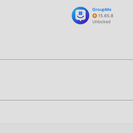
GroupMe
15.65.8
Unlocked