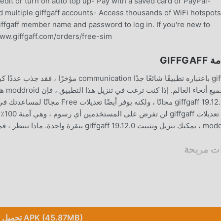
dit or turn on auto top up- Pay with a saved card or PayPal-
ultiple giffgaff accounts- Access thousands of WiFi hotspots
iffgaff member name and password to log in. If you're new to
/www.giffgaff.com/orders/free-sim
GIFFGA
جميع
g بنقرة واحدة. ماذا تنتظر ، قم بتنزيل moddroid الآن!
ت مريحة
giffgaff باعتباره تطبيقًا شائعًا communication ،
ات مع بعضهم البعض ، ومشاركة السعادة التي يواجهونها في التطبيق ، ما الذ
تحميل APK (45.87MB)