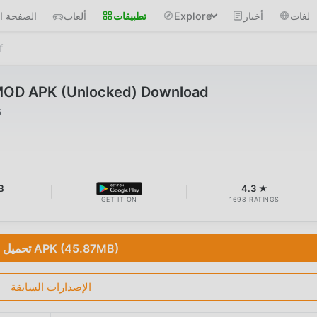
لغات
أخبار
Explore
تطبيقات
ألعاب
الصفحة ال
f
0 MOD APK (Unlocked) Download
6
B
4.3 ★
GET IT ON
1698 RATINGS
تحميل APK (45.87MB)
الإصدارات السابقة