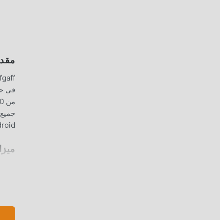
مقدمة FF
moddroid ، يمكنك تنزيل وتثبيت iffgaff 19.12.0
ميزا
الخبر