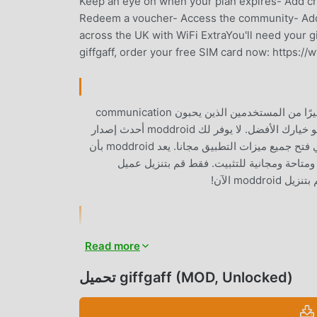
Keep an eye on when your plan expires- Add cre
Redeem a voucher- Access the community- Add m
across the UK with WiFi ExtraYou'll need your g
giffgaff, order your free SIM card now: https:/
giffgaff باعتباره تطبيقًا شائعًا جدًا communication مؤخرًا ، فقد جذب عددًا كبيرًا من المستخدمين الذين يحبون communication
في جميع أنحاء العالم. إذا كنت ترغب في تنزيل هذا التطبيق ، فإن moddroid هو خيارك الأفضل. لا يوفر لك moddroid أحدث إصدار
من giffgaff 19.12.0 مجانًا ، ولكنه يوفر أيضًا تعديلات Free مجانًا لمساعدتك في فتح جميع ميزات التطبيق مجانا. يعد moddroid بأن
 تعديلات giffgaff لن تفرض على المستخدمين أي رسوم ، وهي آمنة 100٪ ومتاحة ومجانية للتثبيت. فقط قم بتنزيل عميل
 جذبت وظائفه القوية عددًا كبيرًا من المستخدمين. مقارنةً بالتطبيقات التقليدية
Read more
communication ، يوفر giffgaff تجربة أكثر ثراءً ووظائف أكثر قوة. ما عليك سوى تنزيل وتثبيت giffgaff 19.12.0 ، يمكنك بسهولة
تجربة جميع الوظائف ، وهي مجانية تمامًا! بالإضافة إلى ذلك ، يدعم moddroid أيضًا تطبيق communication للمعجبين لتبادل
تحميل giffgaff (MOD, Unlocked)
ي تنتظره ، تعال وقم بتنزيله الآن