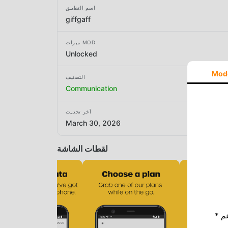
اسم التطبيق
giffgaff
ميزات MOD
Unlocked
Mod
التصنيف
Communication
آخر تحديث
March 30, 2026
لقطات الشاشة
* إذا كنت ترغب في دعم Moddroid ، فالرجاء دعمنا عن طريق إيقاف تشغيل مانع