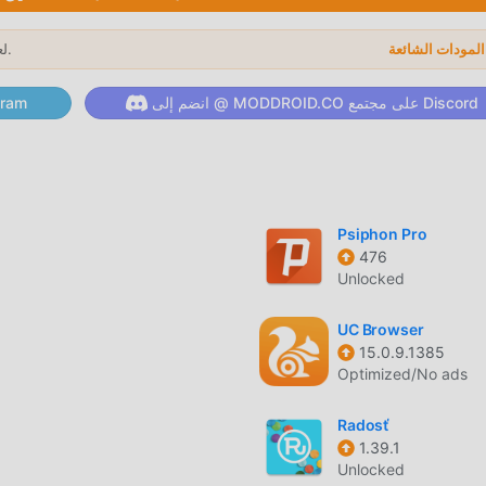
ل فريد
لعام 2026.
→
لأصلية فقط
انضم إلى @ MODDROID.CO على مجتمع Discord
انضم إلى @ ID.CO
التي يوفرها giffgaff!
ميل الان
Psiphon Pro
476
Unlocked
تثبيت moddroid بنقرة واحدة 
UC Browser
15.0.9.1385
Optimized/No ads
Radosť
1.39.1
Unlocked