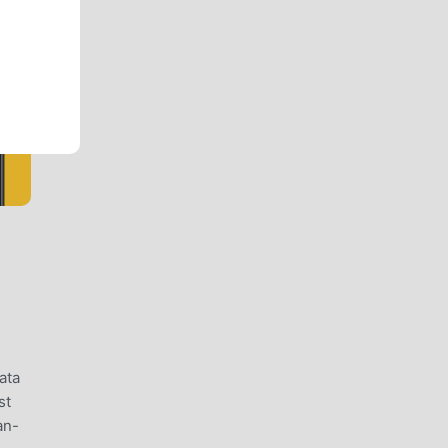
ata
st
an-