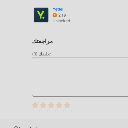
Yettel
2.19
Unlocked
مراجعتك
تعليقك
(
0
)