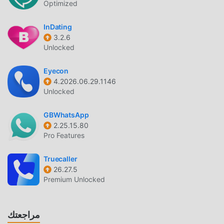
Optimized
bodies’” - PEOPLEFREE to Join! Why not try it now?
InDating
مقدمة CHINA DATING
3.2.6
China Dating باعتباره تطبيقًا شائعًا جدًا communication مؤخرًا ،
Unlocked
فقد جذب عددًا كبيرًا من المستخدمين الذين يحبون communication
في جميع أنحاء العالم. إذا كنت ترغب في تنزيل هذا التطبيق ، فإن
Eyecon
4.2026.06.29.1146
moddroid هو خيارك الأفضل. لا يوفر لك moddroid أحدث إصدار
Unlocked
من China Dating 5.1.2 مجانًا ، ولكنه يوفر أيضًا تعديلات Free مجانًا
لمساعدتك في فتح جميع ميزات التطبيق مجانا. يعد moddroid بأن
GBWhatsApp
جميع تعديلات China Dating لن تفرض على المستخدمين أي رسوم
2.25.15.80
، وهي آمنة 100٪ ومتاحة ومجانية للتثبيت. فقط قم بتنزيل عميل
Pro Features
moddroid ، يمكنك تنزيل وتثبيت China Dating 5.1.2 بنقرة واحدة.
ماذا تنتظر ، قم بتنزيل moddroid الآن!
Truecaller
26.27.5
ميزات مريحة
Premium Unlocked
China Dating باعتباره تطبيقًا شائعًا communication ، جذبت
وظائفه القوية عددًا كبيرًا من المستخدمين. مقارنةً بالتطبيقات
مراجعتك
التقليدية communication ، يوفر China Dating تجربة أكثر ثراءً