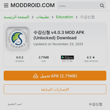
MODDROID.COM
수강신청
Education
تطبيقات
الصفحة الرئيسية
수강신청 v4.0.3 MOD APK
(Unlocked) Download
Updated on
November 23, 2025
4.0.3
2.71MB
4.3 ★
VERSION
SIZE
GET IT ON
1698 RATINGS
تحميل APK (2.71MB)
الإصدارات السابقة
수강신청
اسم التطبيق