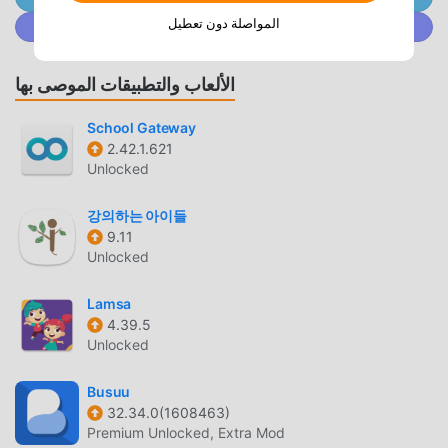
، وهي مجانية تمامًا! بالإضافة إلى ذلك ، يدعم moddroid أيضًا
المواصلة دون تعطيل
انضم إلى @ MODDROID.CO على مجتمع Discord
تطبيق education للمعجبين لتبادل الخبرات مع بعضهم البعض ،
ومشاركة السعادة التي يواجهونها في التطبيق ، ما الذي تنتظره ،
تعال وقم بتنزيله الآن
الألعاب والتطبيقات الموصى بها
تعديل فريد
School Gateway
2.42.1.621
لا يوفر moddroid النسخة الأصلية فقط
Unlocked
ان수강신청 4.0.3 مجاني تمامًا ، ولكنه يرفق أيضًا إصدار التعديل ،
강의하는 아이들
مما يوفر لك وظائف Free مجانًا ، يمكنك تجربة أعلى مستوى من
9.11
التطبيق 수강신청 4.0.3 مع أكثر الوظائف اكتمالا. علاوة على ذلك ،
Unlocked
تمت مصادقة جميع التعديلات يدويًا بواسطة moddroid ، فهي مجانية
ومتاحة بنسبة 100٪. الآن ، ما عليك سوى تنزيل moddroid إلى
Lamsa
العميل ، يمكنك تنزيل وتثبيت Freeاصدار التعديل 수강신청 4.0.3
4.39.5
بنقرة واحدة ، ثم استمتع بالراحة التي يوفرها 수강신청!
Unlocked
التحميل الان
Busuu
32.34.0(1608463)
ما عليك سوى النقر فوق زر التنزيل لتثبيت تطبيق moddroid ،
Premium Unlocked, Extra Mod