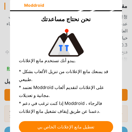
Moddroid
مقدمة 수강신청
수강신청 باعتباره تطبيقًا شائعًا جدًا education مؤخرًا ، فقد جذب
نحن نحتاج مساعدتك
عددًا كبيرًا من المستخدمين الذين يحبون education في جميع أنحاء
العالم. إذا كنت ترغب في تنزيل هذا التطبيق ، فإن moddroid هو
خيارك الأفضل. لا يوفر لك moddroid أحدث إصدار من 수강신청
4.0.3 مجانًا ، ولكنه يوفر أيضًا تعديلات Free مجانًا لمساعدتك في
فتح جميع ميزات التطبيق مجانا. يعد moddroid بأن جميع تعديلات 수
강신청 لن تفرض على المستخدمين أي رسوم ، وهي آمنة 100٪
يبدو أنك تستخدم مانع الإعلانات.
ومتاحة ومجانية للتثبيت. فقط قم بتنزيل عميل moddroid ، يمكنك
Read more
* قد يمنعك مانع الإعلانات من تنزيل الألعاب بشكل
تنزيل وتثبيت 수강신청 4.0.3 بنقرة واحدة. ماذا تنتظر ، قم بتنزيل
طبيعي.
moddroid الآن!
تحميل 수강신청 (MOD, Unlocked)
* تعتمد Moddroid على الإعلانات لتقديم ألعاب
ميزات مريحة
تحميل APK (2.71MB)
مجانية و تعديلات.
* إذا كنت ترغب في دعم Moddroid ، فالرجاء
수강신청 باعتباره تطبيقًا شائعًا education ، جذبت وظائفه القوية
أشهر تطبيقات Mod APK
هل تريد المزيد؟ تصفح
دعمنا عن طريق إيقاف تشغيل مانع الإعلانات.
عددًا كبيرًا من المستخدمين. مقارنةً بالتطبيقات التقليدية education
المودات الشائعة →
لعام 2026.
، يوفر 수강신청 تجربة أكثر ثراءً ووظائف أكثر قوة. ما عليك سوى
تنزيل وتثبيت 수강신청 4.0.3 ، يمكنك بسهولة تجربة جميع الوظائف
تعطيل مانع الإعلانات الخاص بي
انضم إلى @ MODDROID.CO على قناة Telegram