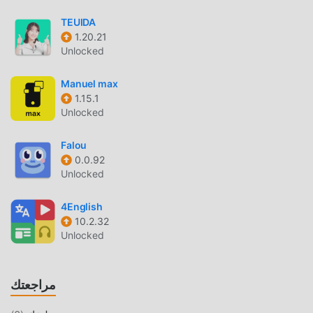
ويمكنك تنزيل الإصدار المجاني مباشرة 수강신청 4.0.3 في حزمة
تثبيت moddroid بنقرة واحدة ، وهناك المزيد من تطبيقات mod
TEUIDA
الشائعة المجانية التي تنتظر عليك أن تلعب ، ماذا تنتظر ، قم بتنزيله
1.20.21
Unlocked
الآن!
Manuel max
1.15.1
Unlocked
Falou
0.0.92
Unlocked
4English
10.2.32
Unlocked
مراجعتك